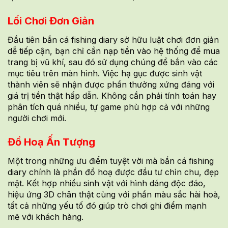
Lối Chơi Đơn Giản
Đầu tiên bắn cá fishing diary sở hữu luật chơi đơn giản
dễ tiếp cận, bạn chỉ cần nạp tiền vào hệ thống để mua
trang bị vũ khí, sau đó sử dụng chúng để bắn vào các
mục tiêu trên màn hình. Việc hạ gục được sinh vật
thành viên sẽ nhận được phần thưởng xứng đáng với
giá trị tiền thật hấp dẫn. Không cần phải tính toán hay
phân tích quá nhiều, tự game phù hợp cả với những
người chơi mới.
Đồ Hoạ Ấn Tượng
Một trong những ưu điểm tuyệt vời mà bắn cá fishing
diary chính là phần đồ hoạ được đầu tư chỉn chu, đẹp
mặt. Kết hợp nhiều sinh vật với hình dáng độc đáo,
hiệu ứng 3D chân thật cùng với phần màu sắc hài hoà,
tất cả những yếu tố đó giúp trò chơi ghi điểm mạnh
mẽ với khách hàng.