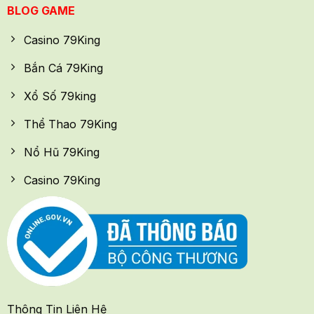
BLOG GAME
Casino 79King
Bắn Cá 79King
Xổ Số 79king
Thể Thao 79King
Nổ Hũ 79King
Casino 79King
Thông Tin Liên Hệ