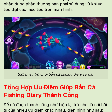
nhận được phần thưởng bạn phải sử dụng vũ khi và
tiêu diệt các mục tiêu trên màn hình.
Giới thiệu trò chơi bắn cá fishing diary cơ bản
Tổng Hợp Ưu Điểm Giúp Bắn Cá
Fishing Diary Thành Công
Để có được thành công như hiện tại trò chơi là nơi hội
tụ của nhiều ưu điểm khác nhau, điển hình như sau: