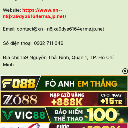
Website:
https://www.xn--
n8jxa9dya6164erma.jp.net/
Email:
contact@xn--n8jxa9dya6164erma.jp.net
Số điện thoại: 0932 711 649
Địa chỉ: 159 Nguyễn Thái Bình, Quận 1, TP. Hồ Chí
Minh
Zip code: 700000
Hashtag:
#79king #79kingsupplies #dangky79king
#khuyenmai79king #nhacai79king
79KING
- Thiên Đường Cá Cược Uy Tín Nhất Mọi Thời