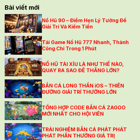
Bài viết mới
Nổ Hũ 90 – Điểm Hẹn Lý Tưởng Để
Giải Trí Và Kiếm Tiền
Tải Game Nổ Hũ 777 Nhanh, Thành
Công Chỉ Trong 1 Phút
NỔ HŨ TÀI XỈU LÀ NHƯ THẾ NÀO,
QUAY RA SAO ĐỂ THẮNG LỚN?
BẮN CÁ LONG THẦN iOS – THIÊN
ĐƯỜNG GIẢI TRÍ THƯỞNG LỚN
TỔNG HỢP CODE BẮN CÁ ZAGOO
MỚI NHẤT CHO HỘI VIÊN
TRẢI NGHIỆM BẮN CÁ PHÁT PHÁT
PHÁT PHẦN THƯỞNG GIÁ TRỊ