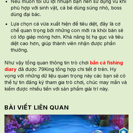
Nếu muốn tối ưu lợi nhuận bạn nên sử dụng vũ khí
phù hợp với sinh vật, cá bé dùng súng nhỏ, boss
dùng đại bác.
Lựa chọn cá vừa xuất hiện để tiêu diệt, đây là cơ
chế quan trọng bởi những con mới ra khỏi bàn sẽ
có lớp giáp mỏng hơn. Khả năng bị hạ gục và tiêu
diệt cao hơn, giúp thành viên nhận được phần
thưởng.
Như vậy tổng quan thông tin trò chơi
bắn cá fishing
diary
đã được 79King tổng hợp chi tiết ở trên. Hy
vọng với những dữ liệu quan trọng này các bạn sẽ có
thể tự tin đăng ký tham gia trò chơi, chúc may mắn và
kiếm được nhiều tiền với sản phẩm giải trí này.
BÀI VIẾT LIÊN QUAN