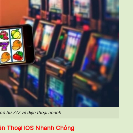
nổ hũ 777 về điện thoại nhanh
ện Thoại iOS Nhanh Chóng