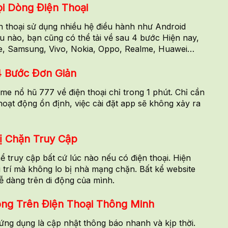
i Dòng Điện Thoại
n thoại sử dụng nhiều hệ điều hành như Android
 nào, bạn cũng có thể tải về sau 4 bước Hiện nay,
e, Samsung, Vivo, Nokia, Oppo, Realme, Huawei…
4 Bước Đơn Giản
me nổ hũ 777 về điện thoại chỉ trong 1 phút. Chỉ cần
oạt động ổn định, việc cài đặt app sẽ không xảy ra
Bị Chặn Truy Cập
hể truy cập bất cứ lúc nào nếu có điện thoại. Hiện
i trí mà không lo bị nhà mạng chặn. Bất kể website
ễ dàng trên di động của mình.
ng Trên Điện Thoại Thông Minh
ứng dụng là cập nhật thông báo nhanh và kịp thời.