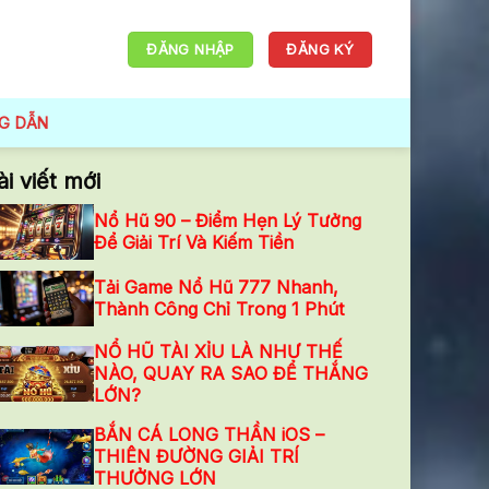
ĐĂNG NHẬP
ĐĂNG KÝ
G DẪN
ài viết mới
Nổ Hũ 90 – Điểm Hẹn Lý Tưởng
Để Giải Trí Và Kiếm Tiền
Tải Game Nổ Hũ 777 Nhanh,
Thành Công Chỉ Trong 1 Phút
NỔ HŨ TÀI XỈU LÀ NHƯ THẾ
NÀO, QUAY RA SAO ĐỂ THẮNG
LỚN?
BẮN CÁ LONG THẦN iOS –
THIÊN ĐƯỜNG GIẢI TRÍ
THƯỞNG LỚN