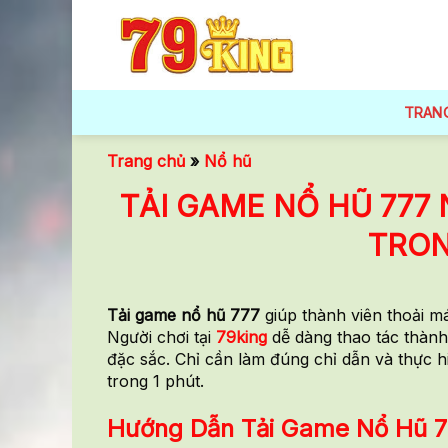
Chuyển
đến
nội
dung
TRAN
Trang chủ
»
Nổ hũ
TẢI GAME NỔ HŨ 777
TRON
Tải game nổ hũ 777
giúp thành viên thoải mái
Người chơi tại
79king
dễ dàng thao tác thành
đặc sắc. Chỉ cần làm đúng chỉ dẫn và thực 
trong 1 phút.
Hướng Dẫn Tải Game Nổ Hũ 77