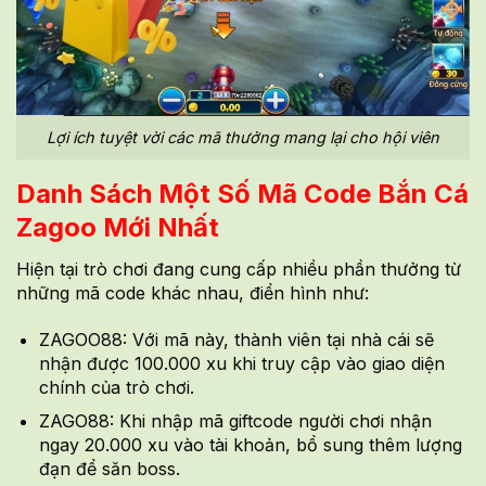
Lợi ích tuyệt vời các mã thưởng mang lại cho hội viên
Danh Sách Một Số Mã Code Bắn Cá
Zagoo Mới Nhất
Hiện tại trò chơi đang cung cấp nhiều phần thưởng từ
những mã code khác nhau, điển hình như:
ZAGOO88: Với mã này, thành viên tại nhà cái sẽ
nhận được 100.000 xu khi truy cập vào giao diện
chính của trò chơi.
ZAGO88: Khi nhập mã giftcode người chơi nhận
ngay 20.000 xu vào tài khoản, bổ sung thêm lượng
đạn để săn boss.