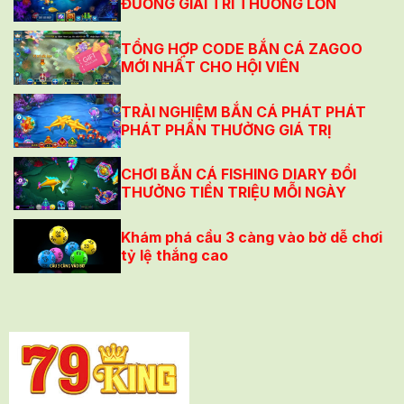
ĐƯỜNG GIẢI TRÍ THƯỞNG LỚN
TỔNG HỢP CODE BẮN CÁ ZAGOO
MỚI NHẤT CHO HỘI VIÊN
TRẢI NGHIỆM BẮN CÁ PHÁT PHÁT
PHÁT PHẦN THƯỞNG GIÁ TRỊ
CHƠI BẮN CÁ FISHING DIARY ĐỔI
THƯỞNG TIỀN TRIỆU MỖI NGÀY
Khám phá cầu 3 càng vào bờ dễ chơi
tỷ lệ thắng cao