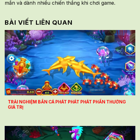
mắn và dành nhiều chiến thắng khi chơi game.
BÀI VIẾT LIÊN QUAN
TRẢI NGHIỆM BẮN CÁ PHÁT PHÁT PHÁT PHẦN THƯỞNG
GIÁ TRỊ