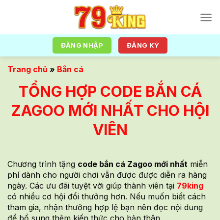
Chuyển
đến
nội
dung
ĐĂNG NHẬP
ĐĂNG KÝ
Trang chủ
»
Bắn cá
TỔNG HỢP CODE BẮN CÁ
ZAGOO MỚI NHẤT CHO HỘI
VIÊN
Chương trình tặng
code bắn cá Zagoo mới nhất
miễn
phí dành cho người chơi vẫn được được diễn ra hàng
ngày. Các ưu đãi tuyệt vời giúp thành viên tại
79king
có nhiều cơ hội đổi thưởng hơn. Nếu muốn biết cách
tham gia, nhận thưởng hợp lệ bạn nên đọc nội dung
để bổ sung thêm kiến thức cho bản thân.