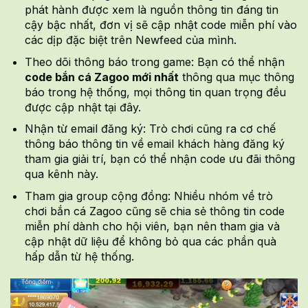
phát hành được xem là nguồn thông tin đáng tin
cậy bậc nhất, đơn vị sẽ cập nhật code miễn phí vào
các dịp đặc biệt trên Newfeed của mình.
Theo dõi thông báo trong game: Bạn có thể nhận
code bắn cá Zagoo mới nhất
thông qua mục thông
báo trong hệ thống, mọi thông tin quan trọng đều
được cập nhật tại đây.
Nhận từ email đăng ký: Trò chơi cũng ra cơ chế
thông báo thông tin về email khách hàng đăng ký
tham gia giải trí, bạn có thể nhận code ưu đãi thông
qua kênh này.
Tham gia group cộng đồng: Nhiều nhóm về trò
chơi bắn cá Zagoo cũng sẽ chia sẻ thông tin code
miễn phí dành cho hội viên, bạn nên tham gia và
cập nhật dữ liệu để không bỏ qua các phần quà
hấp dẫn từ hệ thống.