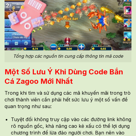
Tổng hợp các nguồn tin cung cấp thông tin mã code
Một Số Lưu Ý Khi Dùng Code Bắn
Cá Zagoo Mới Nhất
Trong khi tìm và sử dụng các mã khuyến mãi trong trò
chơi thành viên cần phải hết sức lưu ý một số vấn đề
quan trọng như sau:
Tuyệt đối không truy cập vào các đường link không
rõ nguồn gốc, khả năng cao kẻ xấu có thể lợi dụng
chương trình để lừa đảo người chơi. Bạn nên vào