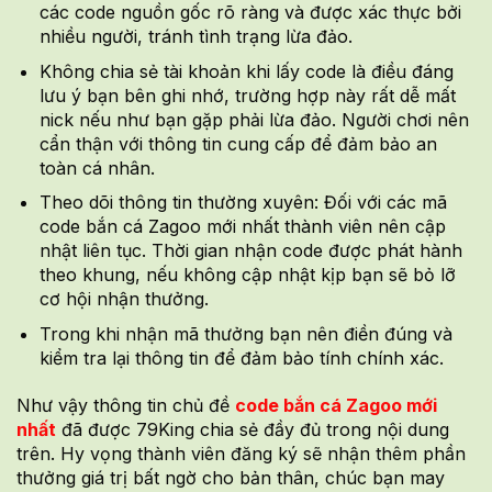
các code nguồn gốc rõ ràng và được xác thực bởi
nhiều người, tránh tình trạng lừa đảo.
Không chia sẻ tài khoản khi lấy code là điều đáng
lưu ý bạn bên ghi nhớ, trường hợp này rất dễ mất
nick nếu như bạn gặp phải lừa đảo. Người chơi nên
cẩn thận với thông tin cung cấp để đảm bảo an
toàn cá nhân.
Theo dõi thông tin thường xuyên: Đối với các mã
code bắn cá Zagoo mới nhất thành viên nên cập
nhật liên tục. Thời gian nhận code được phát hành
theo khung, nếu không cập nhật kịp bạn sẽ bỏ lỡ
cơ hội nhận thưởng.
Trong khi nhận mã thưởng bạn nên điền đúng và
kiểm tra lại thông tin để đảm bảo tính chính xác.
Như vậy thông tin chủ đề
code bắn cá Zagoo mới
nhất
đã được 79King chia sẻ đầy đủ trong nội dung
trên. Hy vọng thành viên đăng ký sẽ nhận thêm phần
thưởng giá trị bất ngờ cho bản thân, chúc bạn may