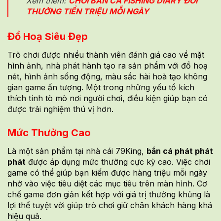
Xem thêm:
CHƠI BẮN CÁ FISHING DIARY ĐỔI
THƯỞNG TIỀN TRIỆU MỖI NGÀY
Đồ Hoạ Siêu Đẹp
Trò chơi được nhiều thành viên đánh giá cao về mặt
hình ảnh, nhà phát hành tạo ra sản phẩm với đồ hoạ
nét, hình ảnh sống động, màu sắc hài hoà tạo không
gian game ấn tượng. Một trong những yếu tố kích
thích tính tò mò nơi người chơi, điều kiện giúp bạn có
được trải nghiệm thú vị hơn.
Mức Thưởng Cao
Là một sản phẩm tại nhà cái 79King,
bắn cá phát phát
phát
được áp dụng mức thưởng cực kỳ cao. Việc chơi
game có thể giúp bạn kiếm được hàng triệu mỗi ngày
nhờ vào việc tiêu diệt các mục tiêu trên màn hình. Cơ
chế game đơn giản kết hợp với giá trị thưởng khủng là
lợi thế tuyệt vời giúp trò chơi giữ chân khách hàng khá
hiệu quả.