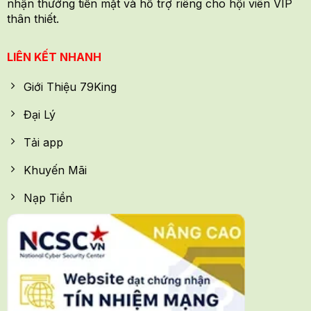
nhận thưởng tiền mặt và hỗ trợ riêng cho hội viên VIP
thân thiết.
LIÊN KẾT NHANH
Giới Thiệu 79King
Đại Lý
Tải app
Khuyến Mãi
Nạp Tiền