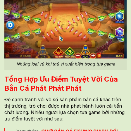
Những loại vũ khí thú vị xuất hiện trong tựa game
Tổng Hợp Ưu Điểm Tuyệt Vời Của
Bắn Cá Phát Phát Phát
Để cạnh tranh với vô số sản phẩm bắn cá khác trên
thị trường, trò chơi được nhà phát hành luôn cải tiến
chất lượng. Nhiều người lựa chọn tựa game bởi những
ưu điểm tuyệt vời như sau: