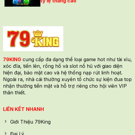
tỷ lệ thắng cao
79KING
cung cấp đa dạng thể loại game hot như tài xỉu,
xóc đĩa, tiến lên, rồng hổ và slot nổ hũ với giao diện
hiện đại, bảo mật cao và hệ thống nạp rút linh hoạt.
Ngoài ra, nhà cái thường xuyên tổ chức sự kiện đua top
nhận thưởng tiền mặt và hỗ trợ riêng cho hội viên VIP
thân thiết.
LIÊN KẾT NHANH
Giới Thiệu 79King
Đại Lý