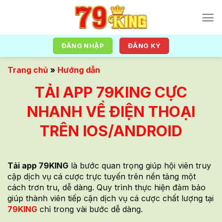
Chuyển
đến
nội
dung
ĐĂNG NHẬP
ĐĂNG KÝ
Trang chủ
»
Hướng dẫn
TẢI APP 79KING CỰC
NHANH VỀ ĐIỆN THOẠI
TRÊN IOS/ANDROID
Tải app 79KING
là bước quan trọng giúp hội viên truy
cập dịch vụ cá cược trực tuyến trên nền tảng một
cách trơn tru, dễ dàng. Quy trình thực hiện đảm bảo
giúp thành viên tiếp cận dịch vụ cá cược chất lượng tại
79KING
chỉ trong vài bước dễ dàng.