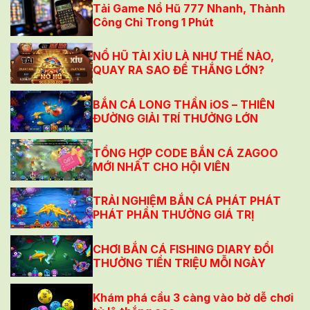
Tải Game Nổ Hũ 777 Nhanh, Thành
Công Chỉ Trong 1 Phút
NỔ HŨ TÀI XỈU LÀ NHƯ THẾ NÀO,
QUAY RA SAO ĐỂ THẮNG LỚN?
BẮN CÁ LONG THẦN iOS – THIÊN
ĐƯỜNG GIẢI TRÍ THƯỞNG LỚN
TỔNG HỢP CODE BẮN CÁ ZAGOO
MỚI NHẤT CHO HỘI VIÊN
TRẢI NGHIỆM BẮN CÁ PHÁT PHÁT
PHÁT PHẦN THƯỞNG GIÁ TRỊ
CHƠI BẮN CÁ FISHING DIARY ĐỔI
THƯỞNG TIỀN TRIỆU MỖI NGÀY
Khám phá cầu 3 càng vào bờ dễ chơi