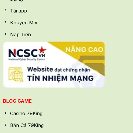
Tải app
Khuyến Mãi
Nạp Tiền
BLOG GAME
Casino 79King
Bắn Cá 79King