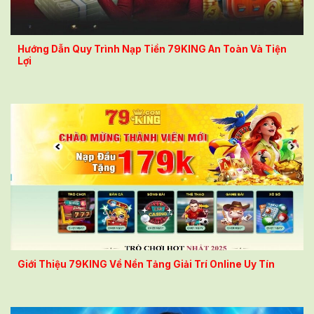
Hướng Dẫn Quy Trình Nạp Tiền 79KING An Toàn Và Tiện
Lợi
Giới Thiệu 79KING Về Nền Tảng Giải Trí Online Uy Tín