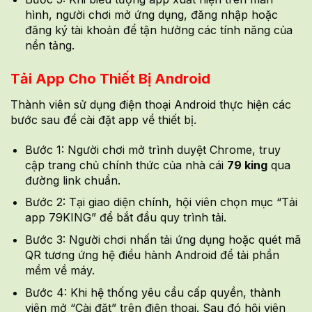
hình, người chơi mở ứng dụng, đăng nhập hoặc
đăng ký tài khoản để tận hưởng các tính năng của
nền tảng.
Tải App Cho Thiết Bị Android
Thành viên sử dụng điện thoại Android thực hiện các
bước sau để cài đặt app về thiết bị.
Bước 1: Người chơi mở trình duyệt Chrome, truy
cập trang chủ chính thức của nhà cái
79 king
qua
đường link chuẩn.
Bước 2: Tại giao diện chính, hội viên chọn mục “Tải
app 79KING” để bắt đầu quy trình tải.
Bước 3: Người chơi nhấn tải ứng dụng hoặc quét mã
QR tương ứng hệ điều hành Android để tải phần
mềm về máy.
Bước 4: Khi hệ thống yêu cầu cấp quyền, thành
viên mở “Cài đặt” trên điện thoại. Sau đó hội viên