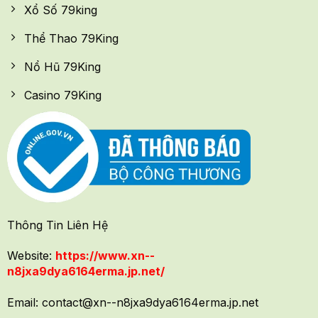
Xổ Số 79king
Thể Thao 79King
Nổ Hũ 79King
Casino 79King
Thông Tin Liên Hệ
Website:
https://www.xn--
n8jxa9dya6164erma.jp.net/
Email:
contact@xn--n8jxa9dya6164erma.jp.net