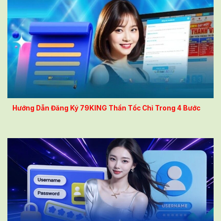
Hướng Dẫn Đăng Ký 79KING Thần Tốc Chỉ Trong 4 Bước