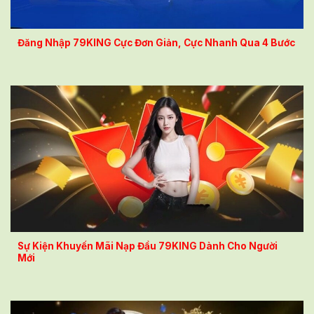
Đăng Nhập 79KING Cực Đơn Giản, Cực Nhanh Qua 4 Bước
Sự Kiện Khuyến Mãi Nạp Đầu 79KING Dành Cho Người
Mới