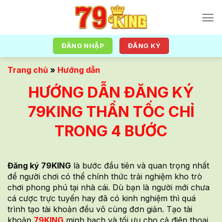
Chuyển
đến
nội
dung
ĐĂNG NHẬP
ĐĂNG KÝ
Trang chủ
»
Hướng dẫn
HƯỚNG DẪN ĐĂNG KÝ
79KING THẦN TỐC CHỈ
TRONG 4 BƯỚC
Đăng ký 79KING
là bước đầu tiên và quan trọng nhất
để người chơi có thể chính thức trải nghiệm kho trò
chơi phong phú tại nhà cái. Dù bạn là người mới chưa
cá cược trực tuyến hay đã có kinh nghiệm thì quá
trình tạo tài khoản đều vô cùng đơn giản. Tạo tài
khoản
79KING
minh bạch và tối ưu cho cả điện thoại