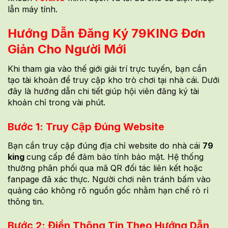
lẫn máy tính.
Hướng Dẫn Đăng Ký 79KING Đơn
Giản Cho Người Mới
Khi tham gia vào thế giới giải trí trực tuyến, bạn cần
tạo tài khoản để truy cập kho trò chơi tại nhà cái. Dưới
đây là hướng dẫn chi tiết giúp hội viên đăng ký tài
khoản chỉ trong vài phút.
Bước 1: Truy Cập Đúng Website
Bạn cần truy cập đúng địa chỉ website do nhà cái
79
king
cung cấp để đảm bảo tính bảo mật. Hệ thống
thường phân phối qua mã QR đối tác liên kết hoặc
fanpage đã xác thực. Người chơi nên tránh bấm vào
quảng cáo không rõ nguồn gốc nhằm hạn chế rò rỉ
thông tin.
Bước 2: Điền Thông Tin Theo Hướng Dẫn