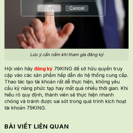
Lưu ý cần nắm khi tham gia đăng ký
Hội viên hãy
đăng ký
79KING để sở hữu quyền truy
cập vào các sản phẩm hấp dẫn do hệ thống cung cấp.
Thao tác tạo tài khoản rất dễ thực hiện, không yêu
cầu kỹ năng phức tạp hay mất quá nhiều thời gian. Khi
hiểu rõ quy định, thành viên sẽ thực hiện nhanh
chóng và tránh được sai sót trong quá trình kích hoạt
tài khoản 79KING.
BÀI VIẾT LIÊN QUAN